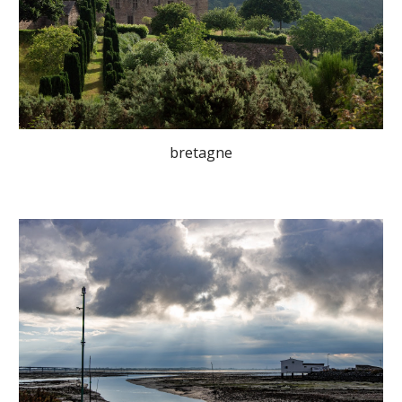
b
retagne